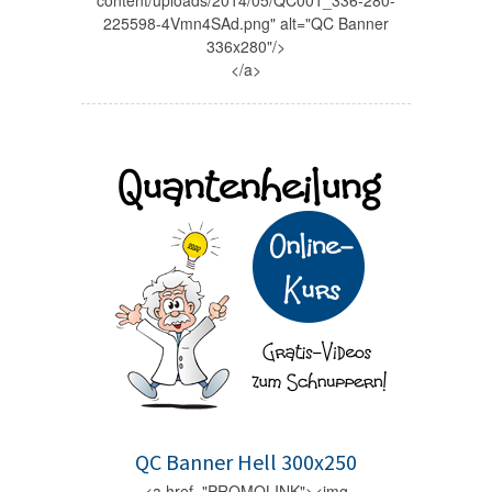
content/uploads/2014/05/QC001_336-280-
225598-4Vmn4SAd.png" alt="QC Banner
336x280"/>
</a>
QC Banner Hell 300x250
<a href="PROMOLINK"><img