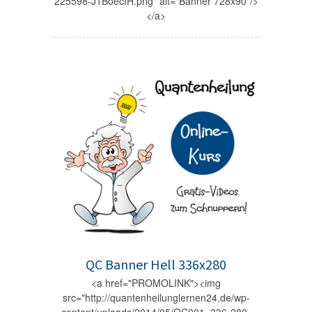
225598-J1BoecIH.png" alt="Banner 728x90"/>
</a>
QC Banner Hell 336x280
<a href="PROMOLINK"><img
src="http://quantenheilunglernen24.de/wp-