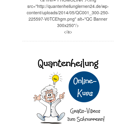
src="http://quantenheilunglernen24.de/wp-
content/uploads/2014/05/QC001_300-250-
225597-V0TCEhgm.png" alt="QC Banner
300x250"/>
</a>