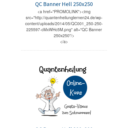
QC Banner Hell 250x250
<a href="PROMOLINK"><img
src="http://quantenheilunglernen24.de/wp-
content/uploads/2014/05/QC001_250-250-
225597-cMxWHc5M.png" alt="QC Banner
250x250"/>
</a>