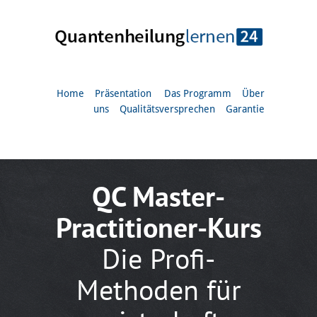
Home
Präsentation
Das Programm
Über
uns
Qualitätsversprechen
Garantie
QC Master-
Practitioner-Kurs
Die Profi-
Methoden für