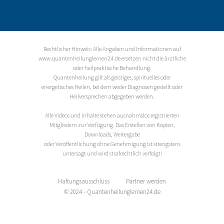
Rechtlicher Hinweis: Alle Angaben und Informationen auf
www.quantenheilunglernen24.de ersetzen nicht die ärztliche
oder heilpraktische Behandlung.
Quantenheilung gilt als geistiges, spirituelles oder
energetisches Heilen, bei dem weder Diagnosen gestellt oder
Heilversprechen abgegeben werden.
Alle Videos und Inhalte stehen ausnahmslos registrierten
Mitgliedern zur Verfügung. Das Erstellen von Kopien,
Downloads, Weitergabe
oder Veröffentlichung ohne Genehmigung ist strengstens
untersagt und wird strafrechtlich verfolgt!
Haftungsausschluss
Partner werden
© 2024 - Quantenheilunglernen24.de